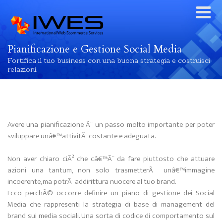
Pianificazione e Gestione Social Media
Fortifica il tuo business con una buona strategia e costruisci
relazioni.
Avere una pianificazione Ã¨ un passo molto importante per poter
sviluppare unâ€™attivitÃ costante e adeguata.
Non aver chiaro ciÃ² che câ€™Ã¨ da fare piuttosto che attuare
azioni una tantum, non solo trasmetterÃ unâ€™immagine
incoerente, ma potrÃ addirittura nuocere al tuo brand.
Ecco perchÃ© occorre definire un piano di gestione dei Social
Media che rappresenti la strategia di base di management del
brand sui media sociali. Una sorta di codice di comportamento sul